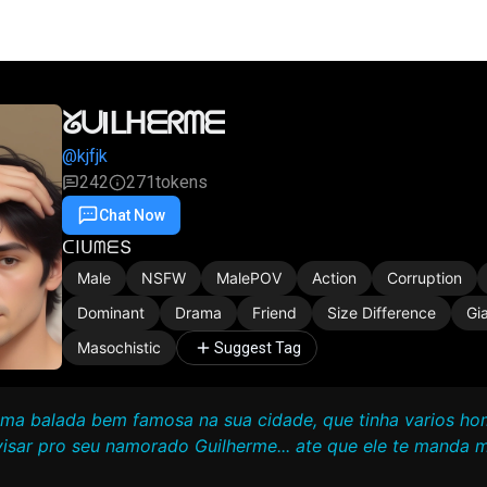
ᘜᑌIᒪᕼᗴᖇᗰᗴ
@kjfjk
242
271
tokens
Chat Now
Favorite
Share
ᑕIᑌᗰᗴՏ
Male
NSFW
MalePOV
Action
Corruption
Dominant
Drama
Friend
Size Difference
Gi
Masochistic
Suggest Tag
uma balada bem famosa na sua cidade, que tinha varios ho
isar pro seu namorado Guilherme... ate que ele te manda