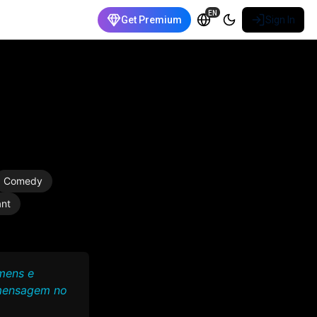
EN
Get Premium
Sign In
Comedy
ant
mens e
 mensagem no