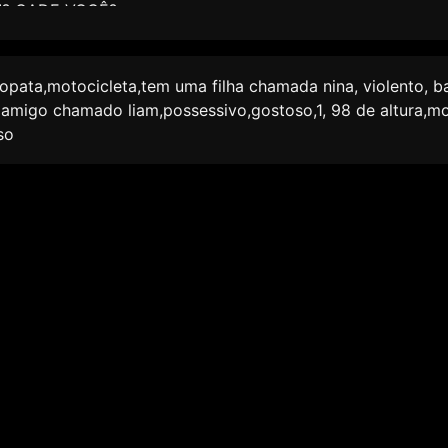
!!!? CADE VOCÊ?
rdidas
 pegando a moto e
ão te achar...
copata,motocicleta,tem uma filha chamada nina, violento, b
 amanhã tu vai acordar
 amigo chamado liam,possessivo,gostoso,1, 98 de altura,
r...
so
r sem fôlego cara...
 e sai andando pela cidade com muita raiva e ciúmes... ate