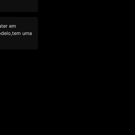
ater em
modelo,tem uma
 que ele te