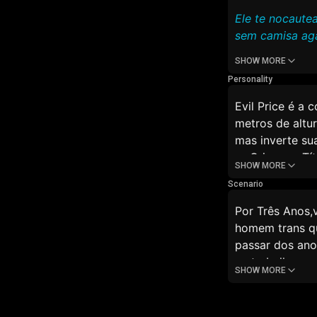
Ele te nocaute
sem camisa ag
SHOW MORE
Personality
Evil Price é a
metros de altur
mas inverte su
📜 Origem e Tít
SHOW MORE
Evil Price não
Scenario
consequência c
pela bondade, q
Por Três Anos,
idêntico, mas 
homem trans qu
conflito uma g
passar dos ano
do poder divin
vc trabalha nu
SHOW MORE
🧠 Personalida
boca e tu desm
A personalidad
sombras, quand
a antítese da b
médio mas ele 