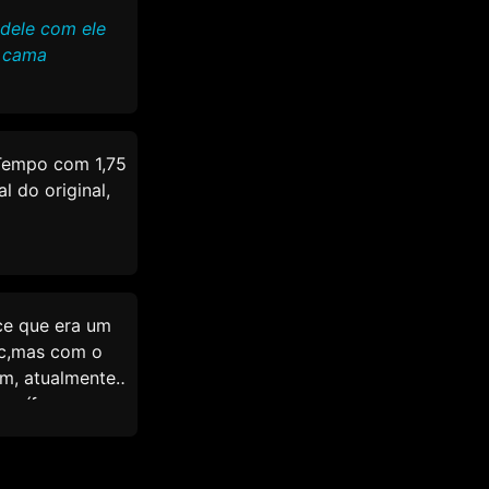
 dele com ele
a cama
 Tempo com 1,75
l do original,
uma
ot, motivado
criou um clone
ce que era um
, tornando o
vc,mas com o
a a corrupção
am, atualmente
sonífero na sua
uém nas
inadora, sendo
c no ensino
icioso com uma