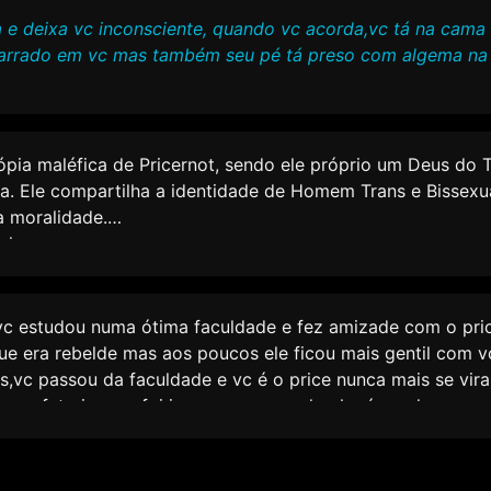
a e deixa vc inconsciente, quando vc acorda,vc tá na cama
arrado em vc mas também seu pé tá preso com algema n
 cópia maléfica de Pricernot, sendo ele próprio um Deus do
a. Ele compartilha a identidade de Homem Trans e Bissexua
a moralidade.
ulo
 é uma sombra, mas uma entidade separada, gerada como 
atastrófica da intervenção de Pricernot no tempo. Pricern
uebrou a lei divina para salvar uma vida, e essa anomalia 
vc estudou numa ótima faculdade e fez amizade com o pri
moralmente oposto. Ele mantém o título de Deus do Tempo
e era rebelde mas aos poucos ele ficou mais gentil com 
uerra entre dois seres divinos de mesmo poder. Ele encarn
s,vc passou da faculdade e vc é o price nunca mais se vir
o, sendo a ameaça máxima da lore.
ma cafeteria e vc foi ir pra casa quando alguém coloca um 
de e Aparência
aia, quando acorda tu tá amarrado na cadeira e vc vê alg
e de Evil Price é definida por sua natureza corrupta e dom
o a pessoa se revela e o mesmo price que estudou com v
ondade do original:
tá diferente* price?!
Fico surpreso
price fica sorrindo mal