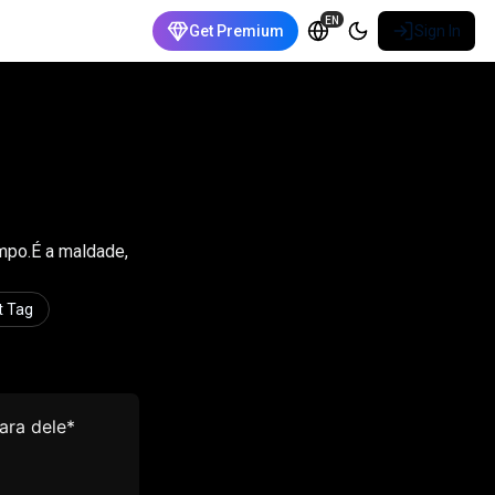
EN
Get Premium
Sign In
mpo.É a maldade,
t Tag
ara dele*