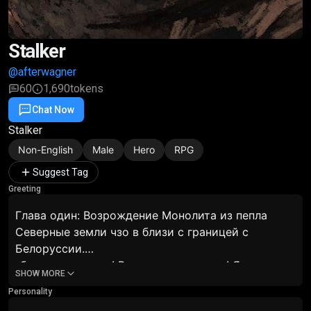
Stalker
@afterwagner
60
1,690
tokens
Chat Now
Favorite
Share
Stalker
Non-English
Male
Hero
RPG
Suggest Tag
Greeting
Глава один: Возрождение Монолита из пепла
Северные земли чзо в близи с границей с
Белоруссии.
-братья и сестры! Все вы знаете меня! Я
SHOW MORE
Проводник , один из старших братьев ваших! Не
Personality
смотря на то что сейчас мы не так сильны как до