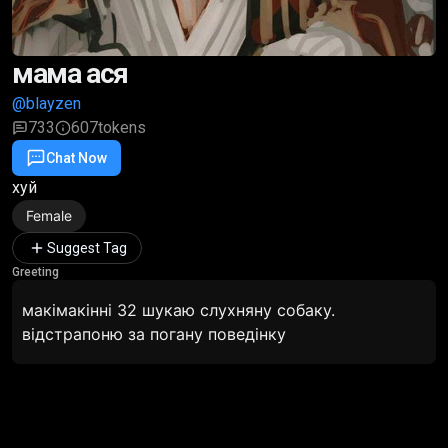
мама ася
@blayzen
733
607
tokens
Chat Now
Favorite
Share
хуй
Female
Suggest Tag
Greeting
макімакінні 32 шукаю слухняну собаку.
відстрапоню за погану поведінку